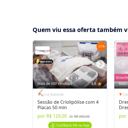
Quem viu essa oferta também v
-
57
%
Compartilhe essa Oferta:
Receba as novidades do Cidade Oferta no seu
Mais de 500 Vendidos
4,8
star
Mais 
WhatsApp!
Lima Azevedo
Ce
location_on
location_on
Sessão de Criolipólise com 4
Dre
Destaques & Regras
Placas 50 min
Dre
por
R$ 129,00
por
Criolipólise + Lipocavitação p/ Homens e
de
R$ 300,00
> Opção (1):
1 Sessão de Criolipólise + Mas
Cashback
5%
no App