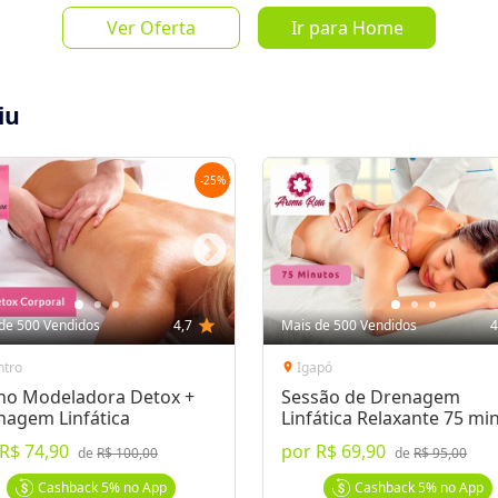
Mais de 
Ver Oferta
Ir para Home
a par
iu
-
25
%
Salvar Oferta
favorite_border
Inscrever-se
de 500 Vendidos
4,7
star
Mais de 500 Vendidos
4
ntro
Igapó
location_on
no Modeladora Detox +
Sessão de Drenagem
nagem Linfática
Linfática Relaxante 75 mi
R$ 74,90
por
R$ 69,90
 Mulheres
de
R$ 100,00
de
R$ 95,00
sagem com Lipocavitação,
de R$500 por
Cashback
5%
no App
Cashback
5%
no App