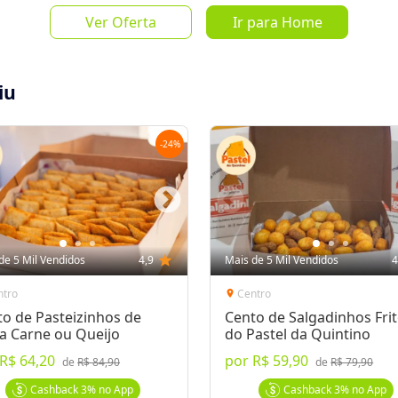
Mais de 
Ver Oferta
Ir para Home
de
R$ 13,5
iu
-
24
%
Salvar Oferta
favorite_border
Inscrever-se
de 5 Mil Vendidos
4,9
star
Mais de 5 Mil Vendidos
4
ntro
Centro
location_on
o de Pasteizinhos de
Cento de Salgadinhos Fri
a Carne ou Queijo
do Pastel da Quintino
R$ 64,20
por
R$ 59,90
mir. Anote o número do voucher e
de
R$ 84,90
de
R$ 79,90
Cashback
3%
no App
Cashback
3%
no App