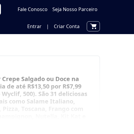
Fale Conosco
Seja Nosso Parceiro
Entrar
|
Criar Conta
 Crepe Salgado ou Doce na
a de até R$13,50 por R$7,99
 Wyclif, 500). São 31 deliciosas
ais como Salame Italiano,
 Pizza, Toscana, Frango com
hampignon, Nutella, Kit Kat e
heça e se delicie!