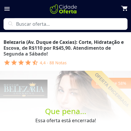
menu
search
Belezaria (Av. Duque de Caxias): Corte, Hidratação e
Escova, de R$110 por R$45,90. Atendimento de
Segunda a Sábado!
star
star
star
star
star_half
4,4
-
88
Notas
Economize
58
%
Que pena...
Previous
Next
Essa oferta está encerrada!