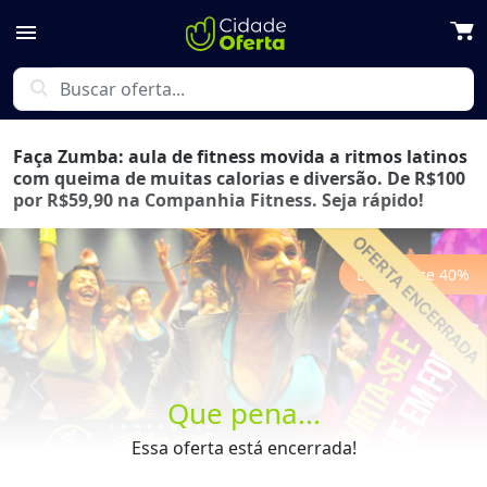
menu
search
Faça Zumba: aula de fitness movida a ritmos latinos
com queima de muitas calorias e diversão. De R$100
por R$59,90 na Companhia Fitness. Seja rápido!
Economize
40
%
Previous
Next
Que pena...
Essa oferta está encerrada!