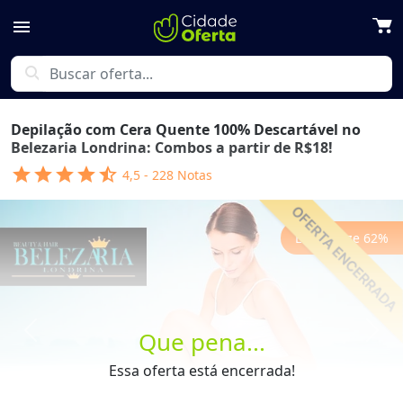
menu
search
Depilação com Cera Quente 100% Descartável no
Belezaria Londrina: Combos a partir de R$18!
star
star
star
star
star_half
4,5
-
228
Notas
Economize
62
%
Que pena...
Previous
Next
Essa oferta está encerrada!