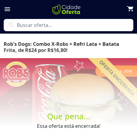
menu
search
Rob's Dogs: Combo X-Robs + Refri Lata + Batata
Frita, de R$24 por R$16,80!
Economize
30
%
Previous
Next
Que pena...
Essa oferta está encerrada!