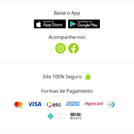
Telefone
Baixe o App
phone
(43) 3345.1200
Acompanhe-nos
Avaliações
Essa oferta ainda não possui avaliações.
lock
Site 100% Seguro
Formas de Pagamento