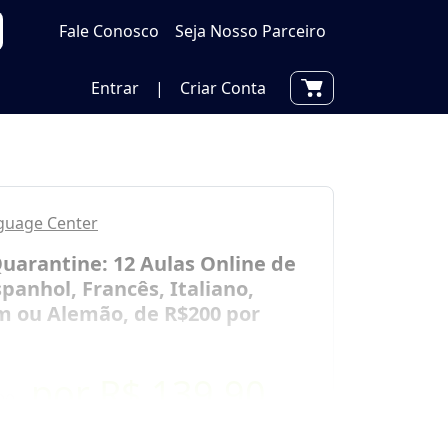
Fale Conosco
Seja Nosso Parceiro
Entrar
|
Criar Conta
guage Center
uarantine: 12 Aulas Online de
spanhol, Francês, Italiano,
 ou Alemão, de R$200 por
por
R$ 139,90
00