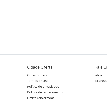
Compartilhe essa Oferta:
Receba as novidades do Cidade Oferta no seu
Cidade Oferta
Fale 
WhatsApp!
Quem Somos
atendim
Termos de Uso
(43) 98
Política de privacidade
Destaques & Regras
Política de cancelamento
12 Aulas Online em Tempo Real da College
Ofertas encerradas
Aulas de Inglês, Espanhol, Francês, Italian