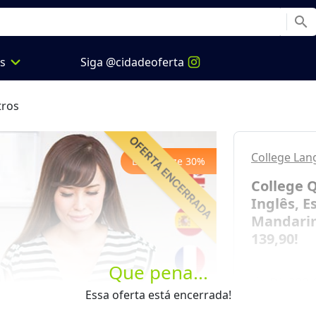
search
expand_more
os
Siga @cidadeoferta
ros
College Lan
Economize
30
%
College Q
Inglês, E
Mandarim
139,90!
Que pena...
de
R$ 200,
Next
Essa oferta está encerrada!