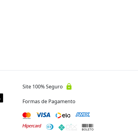
Oferta encerrada
lock
Transação Segura
lock
Site 100% Seguro
Formas de Pagamento