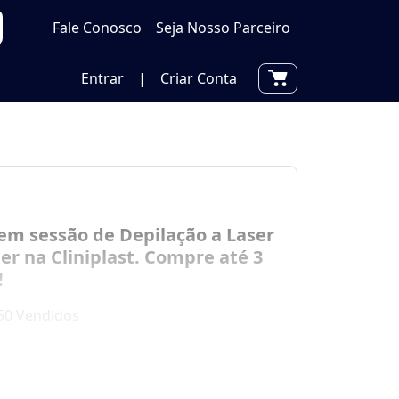
Fale Conosco
Seja Nosso Parceiro
Entrar
|
Criar Conta
em sessão de Depilação a Laser
er na Cliniplast. Compre até 3
!
50 Vendidos
por
R$ 49,00
00