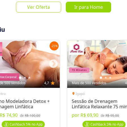
Ver Oferta
Ir para Home
iu
-
25
%
Salvar Oferta
favorite_border
Inscrever-se
de 500 Vendidos
4,7
star
Mais de 500 Vendidos
4
ntro
Igapó
location_on
no Modeladora Detox +
Sessão de Drenagem
nagem Linfática
Linfática Relaxante 75 mi
R$ 74,90
por
R$ 69,90
de
R$ 100,00
de
R$ 95,00
a 05/09/11);76% OFF em sessão de
(de R$200 por R$49);
Laser Light Sheer:
Cashback
5%
no App
Cashback
5%
no App