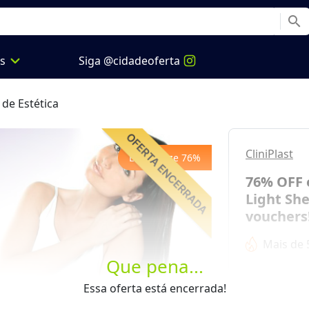
search
expand_more
os
Siga @cidadeoferta
 de Estética
CliniPlast
Economize
76
%
76% OFF 
Light She
vouchers
Mais de 
Que pena...
Next
de
R$ 200,
Essa oferta está encerrada!