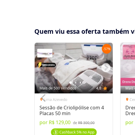
Quem viu essa oferta também v
-
57
%
Compartilhe essa Oferta:
Receba as novidades do Cidade Oferta no seu
Mais de 500 Vendidos
4,8
star
Mais 
WhatsApp!
Lima Azevedo
Ce
location_on
location_on
Sessão de Criolipólise com 4
Dre
Destaques & Regras
Placas 50 min
Dre
por
R$ 129,00
por
de
R$ 300,00
4 meses para utilização do voucher (até di
Depilação a Laser Light Sheer na Cliniplast 
Cashback
5%
no App