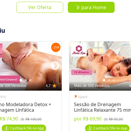
Ver Oferta
Ir para Home
iu
-
25
%
Salvar Oferta
favorite_border
Inscrever-se
de 500 Vendidos
4,7
star
Mais de 500 Vendidos
4
ntro
Igapó
location_on
no Modeladora Detox +
Sessão de Drenagem
nagem Linfática
Linfática Relaxante 75 mi
R$ 74,90
por
R$ 69,90
de
R$ 100,00
de
R$ 95,00
/02/2011);5 sessões de Drenagem
a circulatório e eliminar as toxinas;1
Cashback
5%
no App
Cashback
5%
no App