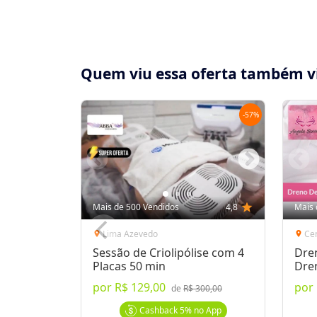
Quem viu essa oferta também v
-
57
%
Compartilhe essa Oferta:
Receba as novidades do Cidade Oferta no seu
Mais de 500 Vendidos
4,8
star
Mais 
WhatsApp!
Lima Azevedo
Ce
location_on
location_on
Sessão de Criolipólise com 4
Dre
Destaques & Regras
Placas 50 min
Dre
por
R$ 129,00
por
de
R$ 300,00
3 meses para utilização do voucher (até 04
linfática para melhorar as funções do sistem
Cashback
5%
no App