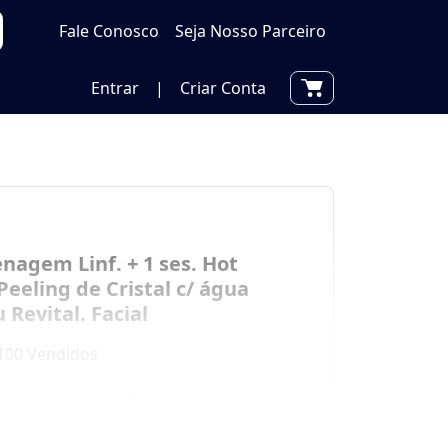
Fale Conosco
Seja Nosso Parceiro
Entrar
|
Criar Conta
enagem Linf. + 1 ses. Hot
Peeling de Cristal c/ água
 Revital. Facial
100 Vendidos
por
R$ 79,00
00