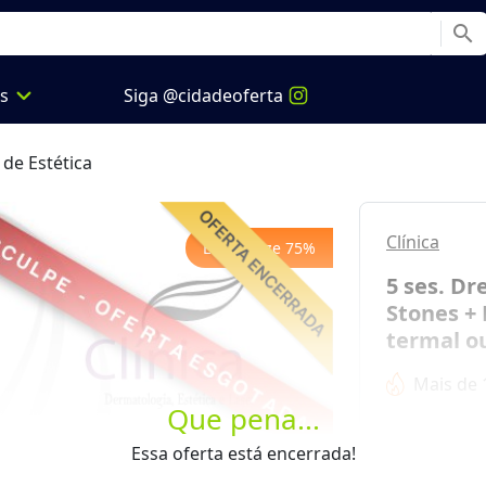
search
expand_more
os
Siga @cidadeoferta
 de Estética
Clínica
Economize
75
%
5 ses. Dr
Stones + 
termal ou
Mais de 
Que pena...
Next
de
R$ 315,
Essa oferta está encerrada!