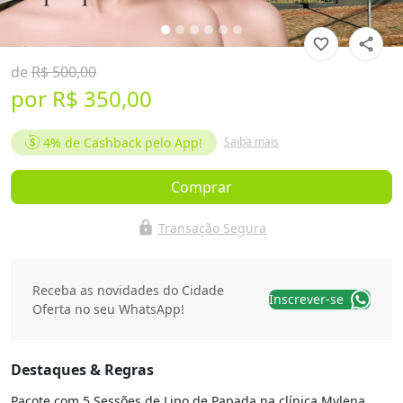
favorite_border
share
de
R$ 500,00
por
R$ 350,00
4%
de Cashback pelo App!
Saiba mais
Comprar
lock
Transação Segura
Receba as novidades do Cidade
Inscrever-se
Oferta no seu WhatsApp!
Destaques & Regras
Pacote com 5 Sessões de Lipo de Papada na clínica Mylena