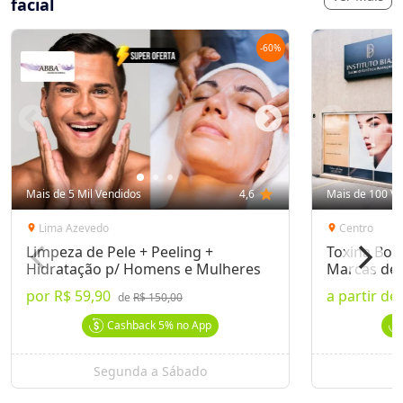
facial
-
60
%
Mais de 5 Mil Vendidos
4,6
star
Mais de 100 Ve
Lima Azevedo
Centro
location_on
location_on
Limpeza de Pele + Peeling +
Toxina Bot
Hidratação p/ Homens e Mulheres
Marcas de 
por
R$ 59,90
a partir de
de
R$ 150,00
Cashback
5%
no App
Segunda a Sábado