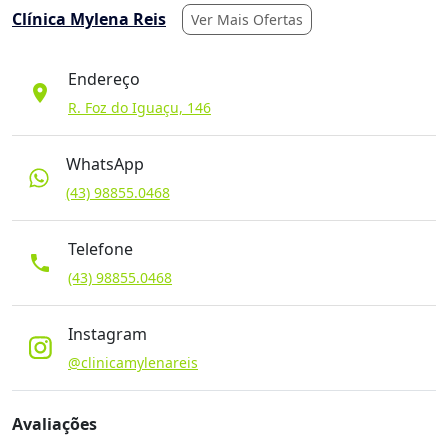
Clínica Mylena Reis
Ver Mais Ofertas
Endereço
location_on
R. Foz do Iguaçu, 146
WhatsApp
(43) 98855.0468
Telefone
phone
(43) 98855.0468
Instagram
@clinicamylenareis
Avaliações