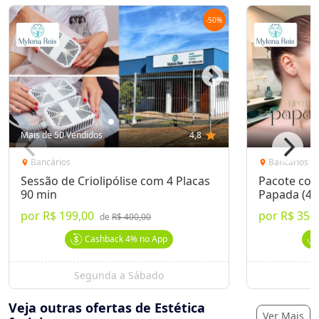
-
50
%
Mais de 50 Vendidos
4,8
star
Bancários
Bancários
location_on
location_on
Sessão de Criolipólise com 4 Placas
Pacote com
90 min
Papada (45
por
R$ 199,00
por
R$ 350
de
R$ 400,00
Cashback
4%
no App
Segunda a Sábado
S
Veja outras ofertas de Estética
Ver Mais