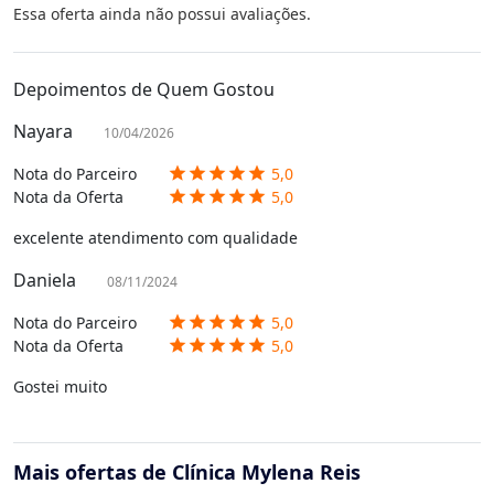
Essa oferta ainda não possui avaliações.
Depoimentos de Quem Gostou
Nayara
10/04/2026
Nota do Parceiro
5,0
star
star
star
star
star
Nota da Oferta
5,0
star
star
star
star
star
excelente atendimento com qualidade
Daniela
08/11/2024
Nota do Parceiro
5,0
star
star
star
star
star
Nota da Oferta
5,0
star
star
star
star
star
Gostei muito
Mais ofertas de Clínica Mylena Reis