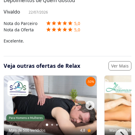
Depoimentos de Quem Gostou
Vivaldo
22/07/2026
Nota do Parceiro
5,0
star
star
star
star
star
Nota da Oferta
5,0
star
star
star
star
star
Excelente.
Veja outras ofertas de Relax
Ver Mais
-
50
%
Mais de 500 Vendidos
4,8
star
Mais de 3 Mil 