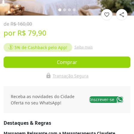
favorite_border
share
de
R$ 160,00
por
R$ 79,90
5%
de Cashback pelo App!
Saiba mais
Comprar
lock
Transação Segura
Receba as novidades do Cidade
Inscrever-se
Oferta no seu WhatsApp!
Destaques & Regras
Massagem Relaxante com a Massoterapeuta Claudete