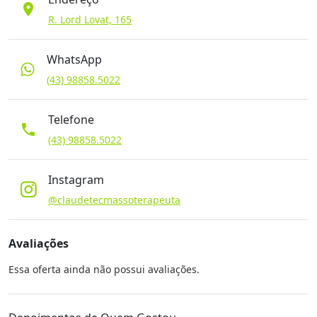
location_on
R. Lord Lovat, 165
WhatsApp
(43) 98858.5022
Telefone
phone
(43) 98858.5022
Instagram
@claudetecmassoterapeuta
Avaliações
Essa oferta ainda não possui avaliações.