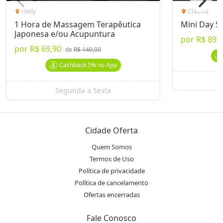
Hedy
Cláudia
location_on
location_on
1 Hora de Massagem Terapêutica
Mini Day S
Japonesa e/ou Acupuntura
por
R$ 89,
por
R$ 69,90
de
R$ 140,00
Cashback
5%
no App
S
Segunda a Sexta
Cidade Oferta
Quem Somos
Termos de Uso
Política de privacidade
Política de cancelamento
Ofertas encerradas
Fale Conosco