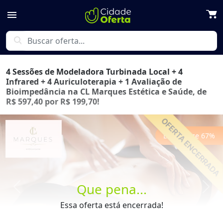
menu
search
4 Sessões de Modeladora Turbinada Local + 4
Infrared + 4 Auriculoterapia + 1 Avaliação de
Bioimpedância na CL Marques Estética e Saúde, de
R$ 597,40 por R$ 199,70!
Economize
67
%
Que pena...
Previous
Next
Essa oferta está encerrada!