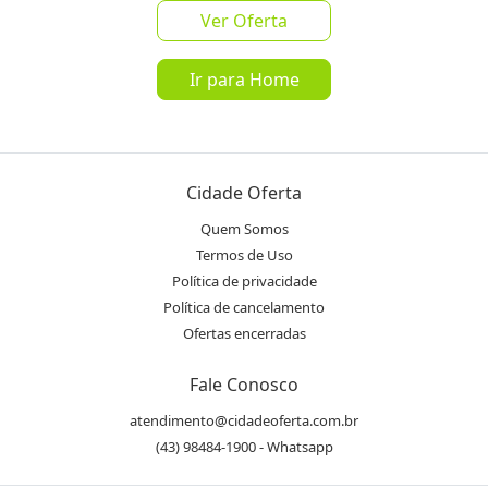
Ver Oferta
Ir para Home
favorite_border
share
a partir de
R$ 12,50
Mais de 1 Mil Vendidos
Cidade Oferta
Quem Somos
Oferta encerrada
Termos de Uso
lock
Transação Segura
Política de privacidade
Política de cancelamento
Ofertas encerradas
Receba as novidades do Cidade
Inscrever-se
Oferta no seu WhatsApp!
Fale Conosco
atendimento@cidadeoferta.com.br
(43) 98484-1900 - Whatsapp
Destaques & Regras