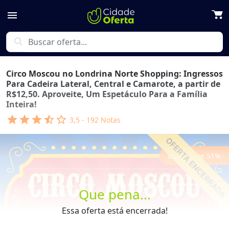
menu
search
Circo Moscou no Londrina Norte Shopping: Ingressos
Para Cadeira Lateral, Central e Camarote, a partir de
R$12,50. Aproveite, Um Espetáculo Para a Família
Inteira!
star
star
star
star_half
star_outline
3,5
-
192
Notas
Economize
51
%
Que pena...
Essa oferta está encerrada!
Previous
Next