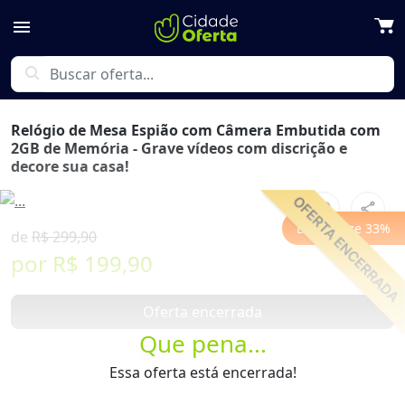
menu
search
Relógio de Mesa Espião com Câmera Embutida com
2GB de Memória - Grave vídeos com discrição e
decore sua casa!
favorite_border
share
Previous
Next
Economize
33
%
de
R$ 299,90
por
R$ 199,90
Oferta encerrada
Que pena...
lock
Transação Segura
Essa oferta está encerrada!