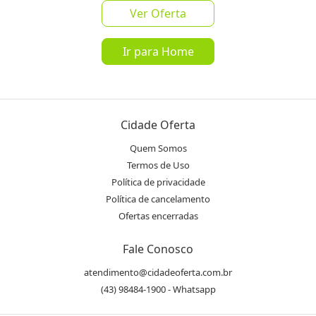
Receba as novidades do Cidade
Ver Oferta
Inscrever-se
Oferta no seu WhatsApp!
Ir para Home
Destaques & Regras
Marca: Novy
Modelo: relógio de mesa espião
Cidade Oferta
SAC:
sac@novy.com.br
| (31) 2565-6868
Quem Somos
Garantia: 3 meses de garantia
Termos de Uso
Relógio construído em metal com câmera embutida
Política de privacidade
Ajuste de horas, minutos e segundos
Política de cancelamento
Possui um discreto LED que indica o status do equipamento
Ofertas encerradas
Plug and Play
Fale Conosco
Sensor de imagem: CMOS
Pixels: 30W
atendimento@cidadeoferta.com.br
(43) 98484-1900 - Whatsapp
Codificação de Vídeo: M-JPEG
Resolução de vídeo: 640 x 480 / 720 x 480 /1280 x 960