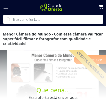
menu
search
Menor Câmera do Mundo - Com essa câmera vai ficar
super fácil filmar e fotografar com qualidade e
criatividade!
Economize
47
%
Previous
Next
Que pena...
Essa oferta está encerrada!