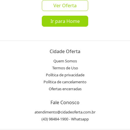
Ver Oferta
favorite_border
share
Ir para Home
de
R$ 299,90
por
R$ 159,90
Oferta encerrada
Cidade Oferta
lock
Transação Segura
Quem Somos
Termos de Uso
Política de privacidade
Receba as novidades do Cidade
Política de cancelamento
Inscrever-se
Oferta no seu WhatsApp!
Ofertas encerradas
Fale Conosco
Destaques & Regras
atendimento@cidadeoferta.com.br
Marca: Novy
(43) 98484-1900 - Whatsapp
Modelo: Menor câmera do mundo