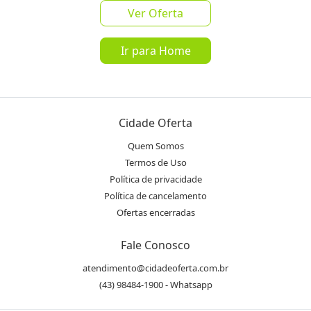
Inscrever-se
Oferta no seu WhatsApp!
Ver Oferta
Ir para Home
Destaques & Regras
Referência: 9954
Marca: Italy Coffee
Modelo: 15 Bar
Cidade Oferta
Garantia: 3 meses
Quem Somos
Dimensões Aproximadas do Produto
Termos de Uso
Altura: 32,00 cm
Política de privacidade
Largura: 30,00 cm
Política de cancelamento
Ofertas encerradas
Profundidade: 28,00 cm
Peso: 4,00 kg
Fale Conosco
Voltagem 110V
atendimento@cidadeoferta.com.br
Cor Preta e inox
(43) 98484-1900 - Whatsapp
Tipo de cafeteira: Expresso