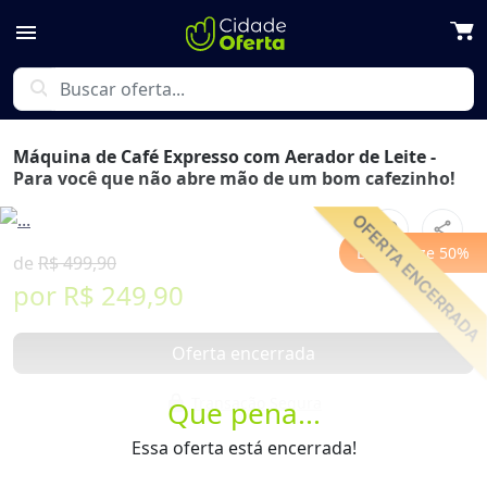
menu
search
Máquina de Café Expresso com Aerador de Leite -
Para você que não abre mão de um bom cafezinho!
favorite_border
share
Previous
Next
Economize
50
%
de
R$ 499,90
por
R$ 249,90
Oferta encerrada
lock
Transação Segura
Que pena...
Essa oferta está encerrada!
Receba as novidades do Cidade