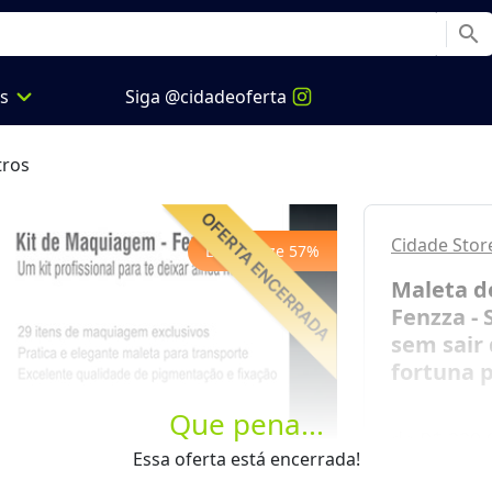
search
expand_more
os
Siga @cidadeoferta
ros
Cidade Stor
Economize
57
%
Maleta d
Fenzza -
sem sair
fortuna p
Que pena...
de
R$ 229,
Next
Essa oferta está encerrada!