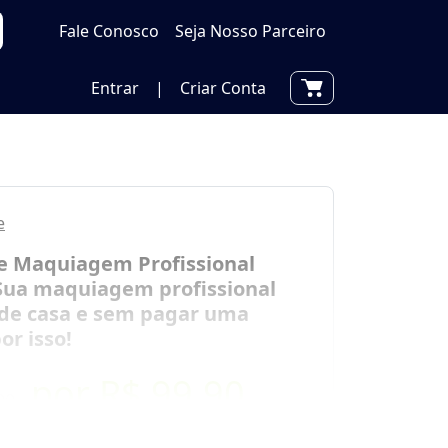
Fale Conosco
Seja Nosso Parceiro
Entrar
|
Criar Conta
e
e Maquiagem Profissional
 Sua maquiagem profissional
 de casa e sem pagar uma
or isso!
por
R$ 99,90
90