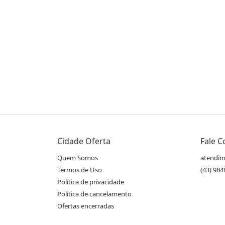
Compartilhe essa Oferta:
Receba as novidades do Cidade Oferta no seu
Cidade Oferta
Fale 
WhatsApp!
Quem Somos
atendim
Termos de Uso
(43) 98
Política de privacidade
Destaques & Regras
Política de cancelamento
Marca: Fenzza
Ofertas encerradas
Modelo: GMP-08044