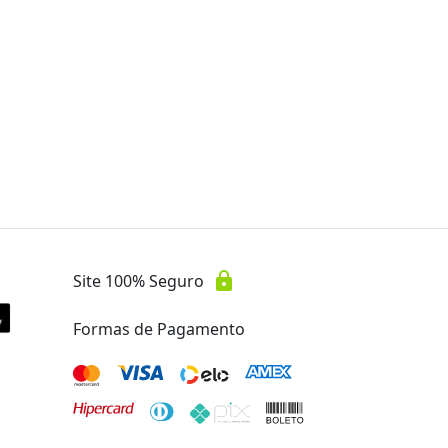
Oferta encerrada
lock
Transação Segura
lock
Site 100% Seguro
Formas de Pagamento