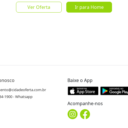
Ver Oferta
Ir para Home
Salvar Oferta
favorite_border
Conosco
Baixe o App
Inscrever-se
ento@cidadeoferta.com.br
484-1900 - Whatsapp
Acompanhe-nos