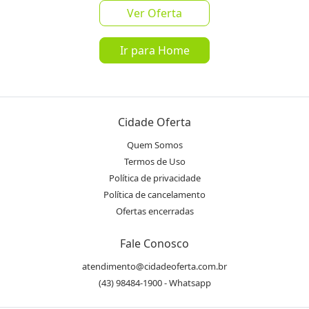
Ver Oferta
favorite_border
share
Ir para Home
de
R$ 99,90
por
R$ 69,90
Oferta encerrada
Cidade Oferta
lock
Transação Segura
Quem Somos
Termos de Uso
Política de privacidade
Receba as novidades do Cidade
Política de cancelamento
Inscrever-se
Oferta no seu WhatsApp!
Ofertas encerradas
Fale Conosco
Destaques & Regras
atendimento@cidadeoferta.com.br
Marca: Multitoc
(43) 98484-1900 - Whatsapp
Modelo: IRON JET