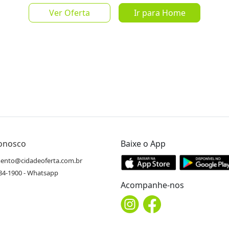
de
R$ 199,
Ver Oferta
Ir para Home
Salvar Oferta
favorite_border
Conosco
Baixe o App
Inscrever-se
ento@cidadeoferta.com.br
484-1900 - Whatsapp
Acompanhe-nos