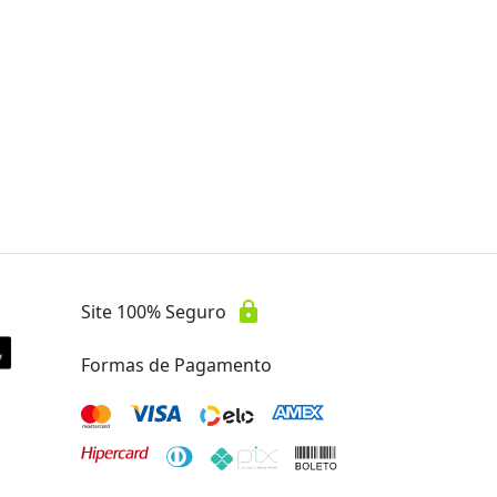
90
Oferta encerrada
lock
Transação Segura
lock
Site 100% Seguro
Formas de Pagamento