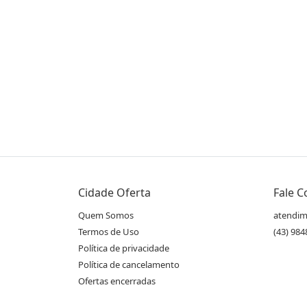
Compartilhe essa Oferta:
Receba as novidades do Cidade Oferta no seu
Cidade Oferta
Fale 
WhatsApp!
Quem Somos
atendim
Termos de Uso
(43) 98
Política de privacidade
Destaques & Regras
Política de cancelamento
Kit Cozinha + Kit Churrasco:
Ofertas encerradas
Fornecedor: Fixxar