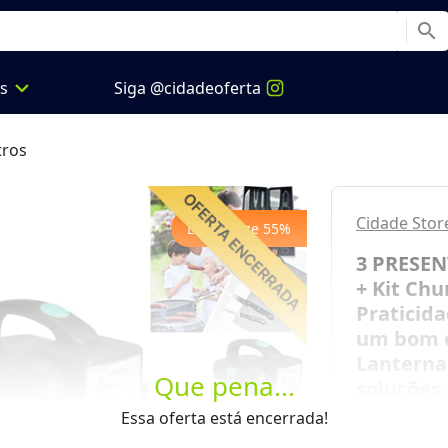
search
expand_more
os
Siga @cidadeoferta
ros
Cidade Stor
Economize
55
%
3 PRESEN
+ Kit Chu
Praticida
um bom c
Lanterna
Que pena...
soluções 
Next
Essa oferta está encerrada!