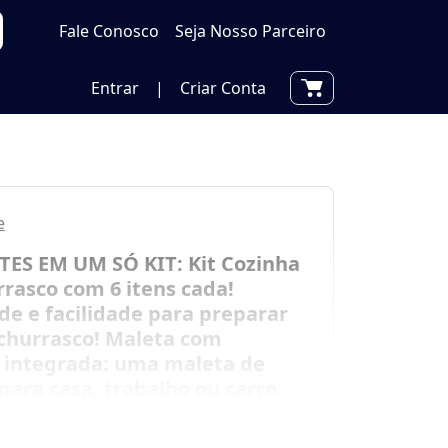
Fale Conosco
Seja Nosso Parceiro
Entrar
|
Criar Conta
e
TES EM UM SÓ KIT: Kit Cozinha
rrasco com 6 itens cada!
de e facilidade para preparar
hurrasco! Maleta com
 integrada: uma maleta de
para casa, trabalho ou carro.
por
R$ 89,90