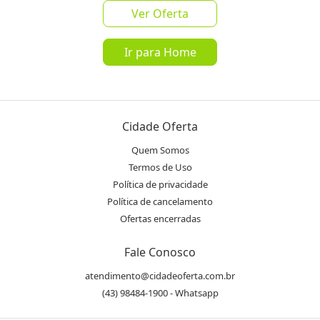
Ver Oferta
Ir para Home
favorite_border
share
a partir de
R$ 71,90
Mais de 500 Vendidos
Cidade Oferta
3%
de Cashback pelo App!
Saiba mais
Quem Somos
Termos de Uso
Oferta encerrada
Política de privacidade
Política de cancelamento
lock
Transação Segura
Ofertas encerradas
Fale Conosco
Receba as novidades do Cidade
Inscrever-se
atendimento@cidadeoferta.com.br
Oferta no seu WhatsApp!
(43) 98484-1900 - Whatsapp