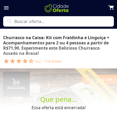
menu
search
Churrasco na Caixa: Kit com Fraldinha e Linguiça +
Acompanhamentos para 2 ou 4 pessoas a partir de
R$71,90. Experimente este Delicioso Churrasco
Assado na Brasa!
star
star
star
star
star_half
4,2
-
118
Notas
Economize
44
%
Que pena...
Essa oferta está encerrada!
Previous
Next