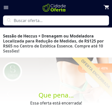
menu
search
Sessão de Heccus + Drenagem ou Modeladora
Localizada para Redução de Medidas, de R$125 por
R$65 no Centro de Estética Essence. Compre até 10
Sessões!
Economize
48
%
Que pena...
Previous
Next
Essa oferta está encerrada!