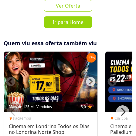
Ver Oferta
favorite_border
share
Ir para Home
de
R$ 80,00
por
R$ 49,00
Quem viu essa oferta também viu
Mais de 10 Vendidos
-
47
%
Oferta encerrada
lock
Transação Segura
Receba as novidades do Cidade
Inscrever-se
Mais de 125 Mil Vendidos
5,0
star
Oferta no seu WhatsApp!
Pacaembu
Curitiba
location_on
location_on
Cinema em Londrina Todos os Dias
Cinema em 
Destaques & Regras
no Londrina Norte Shop.
Palladium 