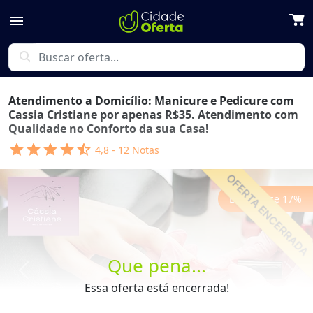
menu
search
Atendimento a Domicílio: Manicure e Pedicure com
Cassia Cristiane por apenas R$35. Atendimento com
Qualidade no Conforto da sua Casa!
star
star
star
star
star_half
4,8
-
12
Notas
Economize
17
%
Que pena...
Previous
Next
Essa oferta está encerrada!