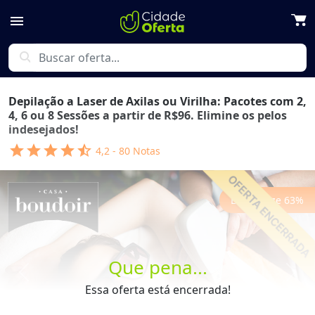
menu
search
Depilação a Laser de Axilas ou Virilha: Pacotes com 2,
4, 6 ou 8 Sessões a partir de R$96. Elimine os pelos
indesejados!
star
star
star
star
star_half
4,2
-
80
Notas
Economize
63
%
Que pena...
Previous
Next
Essa oferta está encerrada!