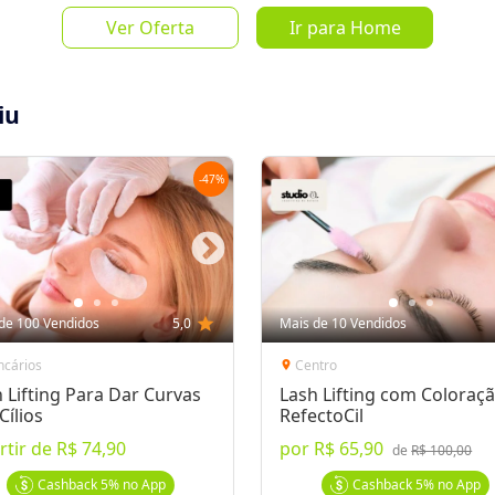
Ver Oferta
Ir para Home
iu
-
47
%
Salvar Oferta
favorite_border
Inscrever-se
de 100 Vendidos
5,0
star
Mais de 10 Vendidos
ncários
Centro
location_on
 Lifting Para Dar Curvas
Lash Lifting com Coloraç
Cílios
RefectoCil
rtir de
R$ 74,90
por
R$ 65,90
sua beleza natural!
de
R$ 100,00
a, curva e alonga os cílios naturais,
Cashback
5%
no App
Cashback
5%
no App