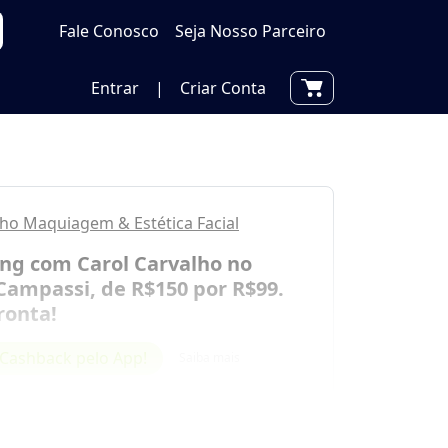
Fale Conosco
Seja Nosso Parceiro
Entrar
|
Criar Conta
lho Maquiagem & Estética Facial
ing com Carol Carvalho no
Campassi, de R$150 por R$99.
ronta!
Cashback pelo App!
Saiba mais
por
R$ 99,00
00