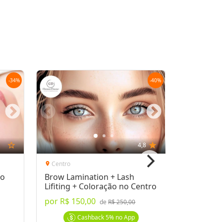
Oferta encerrada
lock
Transação Segura
-
34
%
-
40
%
star_outline
4,8
star
Mais de 10 
Centro
Lima Azev
location_on
location_on
ão
Brow Lamination + Lash
Realce s
Lifiting + Coloração no Centro
Laminatio
por
R$ 150,00
a partir 
de
R$ 250,00
Cashback
5%
no App