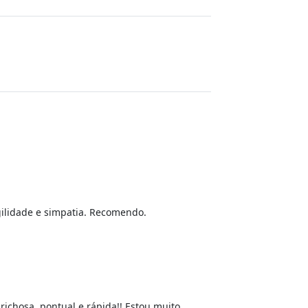
agilidade e simpatia. Recomendo.
ichosa, pontual e rápida!! Estou muito