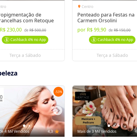
ntro
Centro
location_on
ropigmentação de
Penteado para Festas na
rancelhas com Retoque
Carmem Orsolini
R$ 230,00
por
R$ 99,90
de
R$ 500,00
de
R$ 150,00
Cashback
4%
no App
Cashback
4%
no App
Terça a Sábado
Terça a Sábado
beleza
-
53
%
de 4 Mil Vendidos
4,3
star
Mais de 3 Mil Vendidos
4