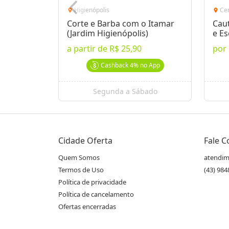
Higienópolis
Ce
location_on
location_on
Corte e Barba com o Itamar
Caut
(Jardim Higienópolis)
e E
a partir de
R$ 25,90
por
Cashback
4%
no App
Segunda a Sábado
Cidade Oferta
Fale 
Quem Somos
atendim
Termos de Uso
(43) 98
Política de privacidade
Política de cancelamento
Ofertas encerradas