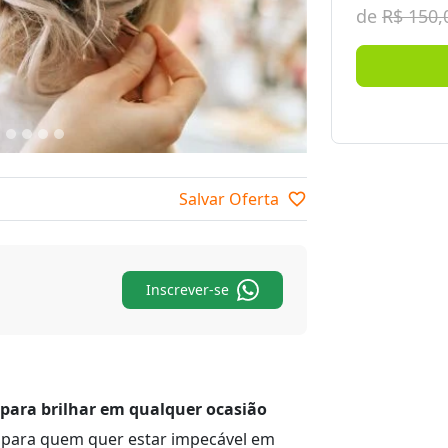
de
R$ 150,
Salvar Oferta
favorite_border
Inscrever-se
para brilhar em qualquer ocasião
a para quem quer estar impecável em