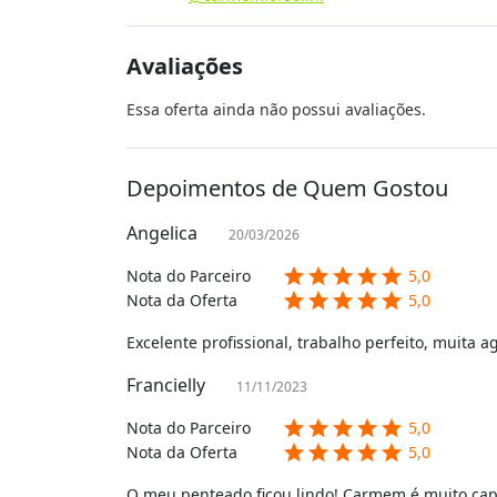
Avaliações
Essa oferta ainda não possui avaliações.
Depoimentos de Quem Gostou
Angelica
20/03/2026
star
star
star
star
star
Nota do Parceiro
5,0
star
star
star
star
star
Nota da Oferta
5,0
Excelente profissional, trabalho perfeito, muita 
Francielly
11/11/2023
star
star
star
star
star
Nota do Parceiro
5,0
star
star
star
star
star
Nota da Oferta
5,0
O meu penteado ficou lindo! Carmem é muito capr