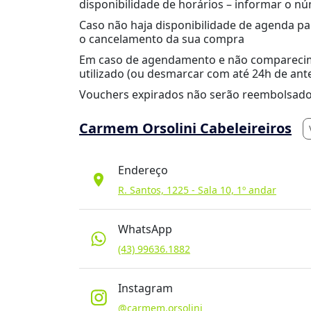
disponibilidade de horários – informar o 
Caso não haja disponibilidade de agenda p
o cancelamento da sua compra
Em caso de agendamento e não comparecim
utilizado (ou desmarcar com até 24h de ant
Vouchers expirados não serão reembolsado
Carmem Orsolini Cabeleireiros
Endereço
location_on
R. Santos, 1225 - Sala 10, 1º andar
WhatsApp
(43) 99636.1882
Instagram
@carmem.orsolini