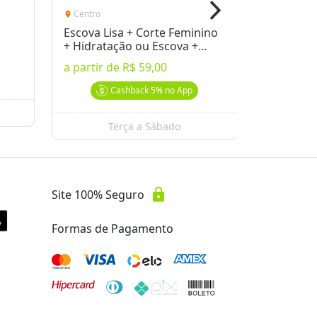
Centro
Centro
location_on
location_on
Escova Lisa + Corte Feminino
Corte Ma
+ Hidratação ou Escova +
Hidrataç
Hidratação
Barbearia
a partir de
R$ 59,00
por
R$ 29
Cashback
5%
no App
Terça a Sábado
Se
lock
Site 100% Seguro
Formas de Pagamento