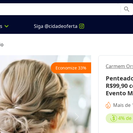
search
expand_more
os
Siga @cidadeoferta
do
Carmem Orso
Economize
33
%
Penteado
R$99,90 
Evento M
Mais de 
4%
de 
Next