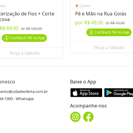
ntro
Centro
location_on
erização de Fios + Corte
Pé e Mão na Rua Goiás
scova
por
R$ 49,00
de
R$ 79,00
R$ 69,90
de
R$ 150,00
Cashback
5%
no App
Cashback
5%
no App
Terça a Sábado
Terça a Sábado
Conosco
Baixe o App
ento@cidadeoferta.com.br
484-1900 - Whatsapp
Acompanhe-nos