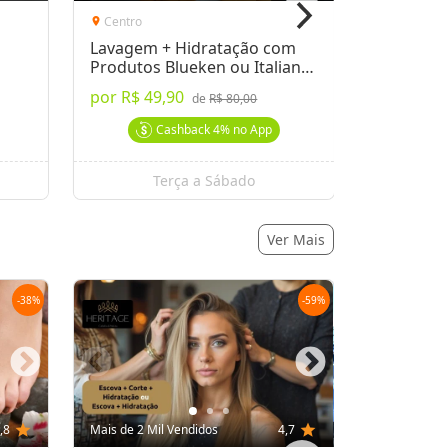
Centro
Centro
location_on
location_on
Lavagem + Hidratação com
Depilaçã
Produtos Blueken ou Italian
de Virilh
Color
por
R$ 49,90
por
R$ 49
de
R$ 80,00
Cashback
4%
no App
Terça a Sábado
T
Ver Mais
-
38
%
-
59
%
,8
star
Mais de 2 Mil Vendidos
4,7
star
Mais de 100