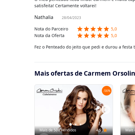
satisfeita! Certamente voltarei!
Nathalia
28/04/2023
star
star
star
star
star
Nota do Parceiro
5,0
star
star
star
star
star
Nota da Oferta
5,0
Fez o Penteado do jeito que pedi e durou a festa 
Mais ofertas de Carmem Orsolini
-
56
%
Mais de 500 Vendidos
4,5
star
Mais 