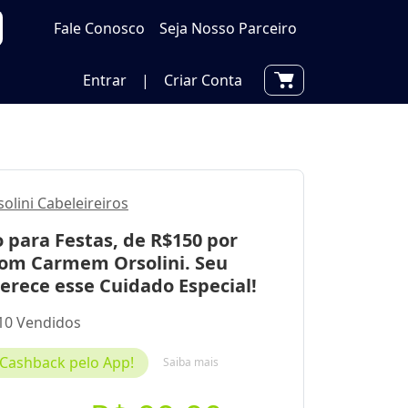
Fale Conosco
Seja Nosso Parceiro
Entrar
|
Criar Conta
lini Cabeleireiros
 para Festas, de R$150 por
com Carmem Orsolini. Seu
erece esse Cuidado Especial!
10 Vendidos
Cashback pelo App!
Saiba mais