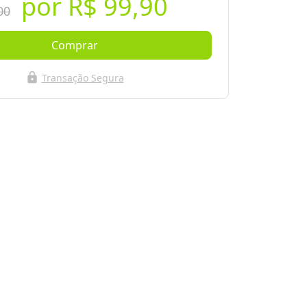
por
R$ 99,90
00
Comprar
lock
Transação Segura