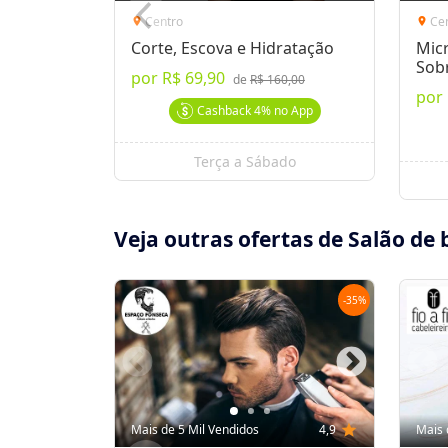
Centro
Ce
location_on
location_on
Corte, Escova e Hidratação
Mic
Sob
por
R$ 69,90
de
R$ 160,00
por
Cashback
4%
no App
Terça a Sábado
Veja outras ofertas de Salão de 
-
35
%
Mais de 5 Mil Vendidos
4,9
star
Mais 