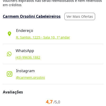
Vouchers expirados não serão reembolsados e nem revertidos
em créditos
Carmem Orsolini Cabeleireiros
Ver Mais Ofertas
Endereço
location_on
R. Santos, 1225 - Sala 10, 1º andar
WhatsApp
(43) 99636.1882
Instagram
@carmem.orsolini
Avaliações
4,7
/5,0