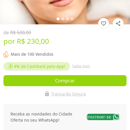
favorite_border
share
de
R$ 500,00
por
R$ 230,00
Mais de 100 Vendidos
4%
de Cashback pelo App!
Saiba mais
Comprar
lock
Transação Segura
Receba as novidades do Cidade
Inscrever-se
Oferta no seu WhatsApp!