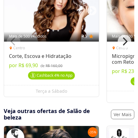
Mais de 500 Vendidos
4,5
star
Mais de 100 Ve
Centro
Centro
location_on
location_on
Corte, Escova e Hidratação
Micropigm
com Retoq
por
R$ 69,90
de
R$ 160,00
por
R$ 230
Cashback
4%
no App
Terça a Sábado
Veja outras ofertas de Salão de
Ver Mais
beleza
-
35
%