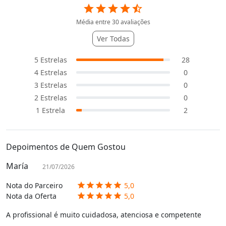
star
star
star
star
star_half
Média entre
30
avaliações
Ver Todas
5
Estrelas
28
4
Estrelas
0
3
Estrelas
0
2
Estrelas
0
1
Estrela
2
Depoimentos de Quem Gostou
María
21/07/2026
Nota do Parceiro
5,0
star
star
star
star
star
Nota da Oferta
5,0
star
star
star
star
star
A profissional é muito cuidadosa, atenciosa e competente