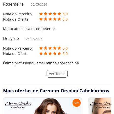
Rosemeire
06/05/2026
Nota do Parceiro
5,0
star
star
star
star
star
Nota da Oferta
5,0
star
star
star
star
star
Muito atenciosa e competente.
Desyree
25/02/2026
Nota do Parceiro
5,0
star
star
star
star
star
Nota da Oferta
5,0
star
star
star
star
star
Ótima profissional, amei minha sobrancelha
Ver Todas
Mais ofertas de Carmem Orsolini Cabeleireiros
-
56
%