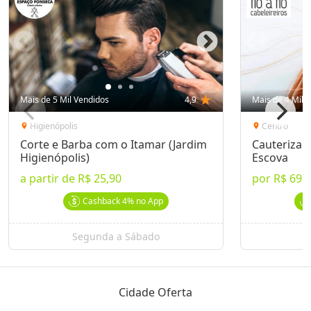
Mais de 5 Mil Vendidos
4,9
star
Mais de 4 Mil 
Higienópolis
Centro
location_on
location_on
Corte e Barba com o Itamar (Jardim
Cauterizaçã
Higienópolis)
Escova
a partir de
R$ 25,90
por
R$ 69,
Cashback
4%
no App
Segunda a Sábado
Cidade Oferta