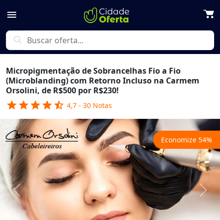
menu
search
Micropigmentação de Sobrancelhas Fio a Fio
(Microblanding) com Retorno Incluso na Carmem
Orsolini, de R$500 por R$230!
star
star
star
star
star_half
4,7
-
30
Notas
Economize
54
%
Previous
Next