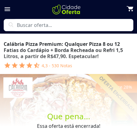
menu
search
Calábria Pizza Premium: Qualquer Pizza 8 ou 12
Fatias do Cardápio + Borda Recheada ou Refri 1,5
Litros, a partir de R$47,90. Espetacular!
star
star
star
star
star_half
4,3
-
530
Notas
Economize
28
%
Que pena...
Previous
Next
Essa oferta está encerrada!