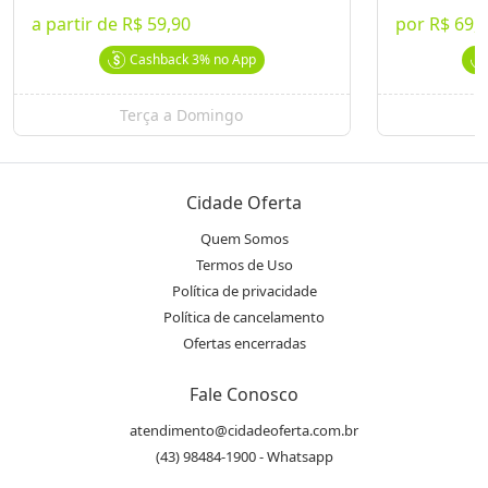
Taxa de entrega não inclusa e será cobrada à parte, conforme
a partir de
R$ 59,90
por
R$ 69,
o local de destino
Cashback
3%
no App
As entregas são feitas em um raio de até 8km da pizzaria
Vouchers expirados não serão reembolsados e nem revertidos
em créditos
Terça a Domingo
Cantábria Pizza Delivery
Ver Mais Ofertas
Cidade Oferta
Endereço
Quem Somos
location_on
R. Rubéns Carlos de Jesus, 305
Termos de Uso
Política de privacidade
Política de cancelamento
Telefone
phone
Ofertas encerradas
(43) 3321.7224
Fale Conosco
Avaliações
atendimento@cidadeoferta.com.br
(43) 98484-1900 - Whatsapp
4,3
/5,0