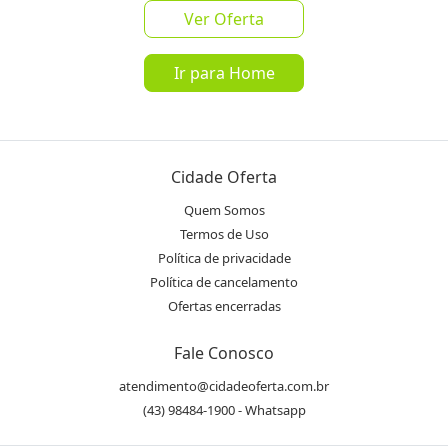
Ver Oferta
favorite_border
share
Ir para Home
de
R$ 150,00
por
R$ 49,90
Mais de 10 Vendidos
Cidade Oferta
Quem Somos
Oferta encerrada
Termos de Uso
Política de privacidade
lock
Transação Segura
Política de cancelamento
Ofertas encerradas
Receba as novidades do Cidade
Inscrever-se
Fale Conosco
Oferta no seu WhatsApp!
atendimento@cidadeoferta.com.br
(43) 98484-1900 - Whatsapp
Destaques & Regras