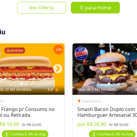
Ver Oferta
Ir para Home
Mais de 
3%
de 
iu
de
R$ 37,0
-
29
%
Salvar Oferta
favorite_border
Inscrever-se
de 20 Mil Vendidos
4,4
star
Mais de 5 Mil Vendidos
4
ari
Guanabara
location_on
 Frango p/ Consumo no
Smash Bacon Duplo com
l ou Retirada
Hamburguer Artesanal 3
R$ 16,90
por
R$ 26,90
urger Planet!
de
R$ 23,90
de
R$ 32,90
burger artesanal de 150g, queijo cheddar
Cashback
3%
no App
Cashback
3%
no App