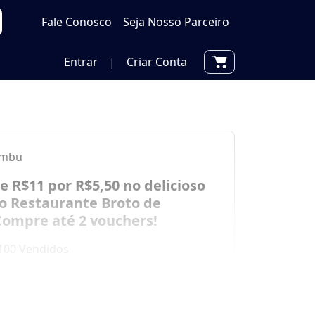
Fale Conosco
Seja Nosso Parceiro
Entrar
|
Criar Conta
ambu
e R$11 por R$5,50 no delicioso
o Restaurante Broto de
ompre até 2 vouchers!
100 Vendidos
por
R$ 5,50
0