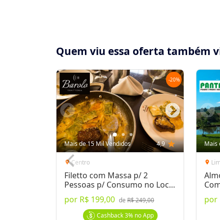
Quem viu essa oferta também v
-
20
%
Compartilhe essa Oferta:
Receba as novidades do Cidade Oferta no seu
Mais de 15 Mil Vendidos
4,9
star
Mais 
WhatsApp!
Centro
Li
location_on
location_on
Filetto com Massa p/ 2
Alm
Destaques & Regras
Pessoas p/ Consumo no Local
Com
ou Delivery
por
R$ 199,00
por
de
R$ 249,00
2 meses para utilização do voucher (até dia
delicioso almoço do Restaurante Broto de 
Cashback
3%
no App