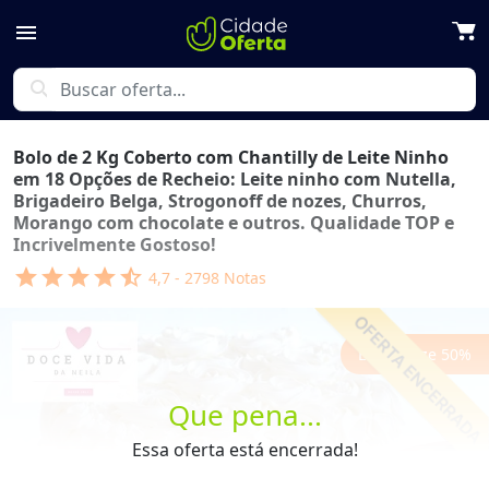
menu
search
Bolo de 2 Kg Coberto com Chantilly de Leite Ninho
em 18 Opções de Recheio: Leite ninho com Nutella,
Brigadeiro Belga, Strogonoff de nozes, Churros,
Morango com chocolate e outros. Qualidade TOP e
Incrivelmente Gostoso!
star
star
star
star
star_half
4,7
-
2798
Notas
Economize
50
%
Que pena...
Essa oferta está encerrada!
Previous
Next