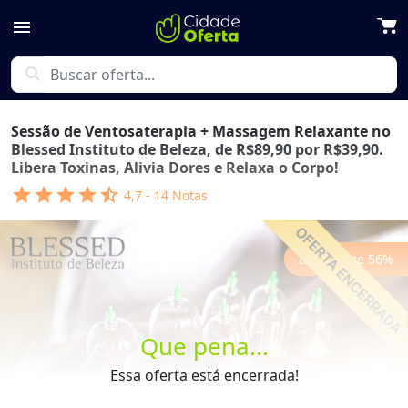
menu
search
Sessão de Ventosaterapia + Massagem Relaxante no
Blessed Instituto de Beleza, de R$89,90 por R$39,90.
Libera Toxinas, Alivia Dores e Relaxa o Corpo!
star
star
star
star
star_half
4,7
-
14
Notas
Economize
56
%
Que pena...
Previous
Next
Essa oferta está encerrada!