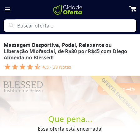
menu
search
Massagem Desportiva, Podal, Relaxante ou
Liberação Miofascial, de R$80 por R$45 com Diego
Almeida no Blessed!
star
star
star
star
star_half
4,5
-
28
Notas
Economize
44
%
Que pena...
Previous
Next
Essa oferta está encerrada!