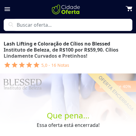
menu
search
Lash Lifting e Coloração de Cílios no Blessed
Instituto de Beleza, de R$100 por R$59,90. Cílios
Lindamente Curvados e Pretinhos!
star
star
star
star
star
5,0
-
16
Notas
Economize
40
%
Que pena...
Previous
Next
Essa oferta está encerrada!