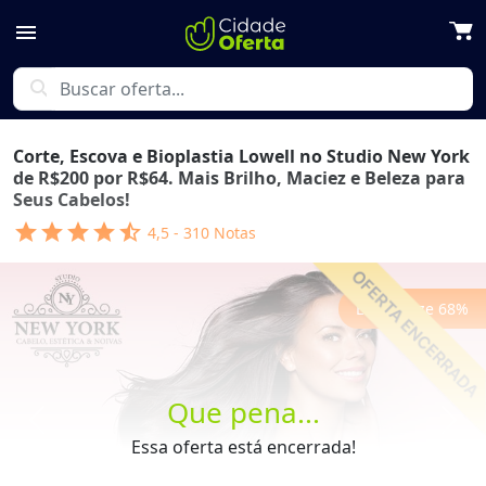
menu
search
Corte, Escova e Bioplastia Lowell no Studio New York
de R$200 por R$64. Mais Brilho, Maciez e Beleza para
Seus Cabelos!
star
star
star
star
star_half
4,5
-
310
Notas
Economize
68
%
Que pena...
Previous
Next
Essa oferta está encerrada!