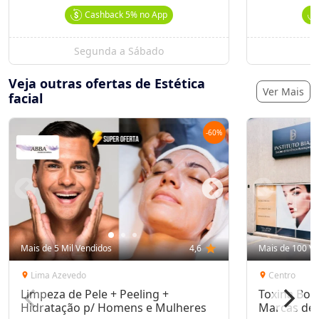
Cashback
5%
no App
Segunda a Sábado
S
Veja outras ofertas de Estética
Ver Mais
facial
-
60
%
Mais de 5 Mil Vendidos
4,6
star
Mais de 100 Ve
Lima Azevedo
Centro
location_on
location_on
Limpeza de Pele + Peeling +
Toxina Bot
Hidratação p/ Homens e Mulheres
Marcas de 