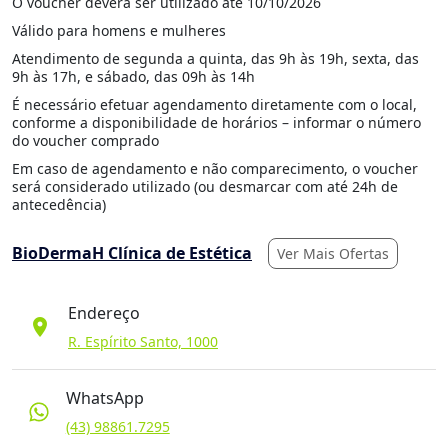
O voucher deverá ser utilizado até 10/10/2026
Válido para homens e mulheres
Atendimento de segunda a quinta, das 9h às 19h, sexta, das
9h às 17h, e sábado, das 09h às 14h
É necessário efetuar agendamento diretamente com o local,
conforme a disponibilidade de horários – informar o número
do voucher comprado
Em caso de agendamento e não comparecimento, o voucher
será considerado utilizado (ou desmarcar com até 24h de
antecedência)
BioDermaH Clínica de Estética
Ver Mais Ofertas
Endereço
location_on
R. Espírito Santo, 1000
WhatsApp
(43) 98861.7295