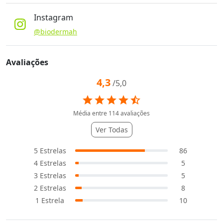
Instagram
@biodermah
Avaliações
4,3
/5,0
star
star
star
star
star_half
Média entre
114
avaliações
Ver Todas
5
Estrelas
86
4
Estrelas
5
3
Estrelas
5
2
Estrelas
8
1
Estrela
10