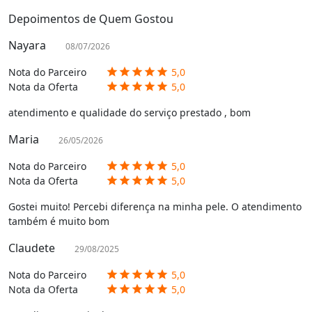
Depoimentos de Quem Gostou
Nayara
08/07/2026
Nota do Parceiro
5,0
star
star
star
star
star
Nota da Oferta
5,0
star
star
star
star
star
atendimento e qualidade do serviço prestado , bom
Maria
26/05/2026
Nota do Parceiro
5,0
star
star
star
star
star
Nota da Oferta
5,0
star
star
star
star
star
Gostei muito! Percebi diferença na minha pele. O atendimento
também é muito bom
Claudete
29/08/2025
Nota do Parceiro
5,0
star
star
star
star
star
Nota da Oferta
5,0
star
star
star
star
star