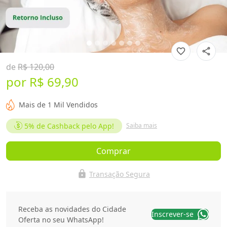
favorite_border
share
de
R$ 120,00
por
R$ 69,90
Mais de 1 Mil Vendidos
5%
de Cashback pelo App!
Saiba mais
Comprar
lock
Transação Segura
Receba as novidades do Cidade
Inscrever-se
Oferta no seu WhatsApp!