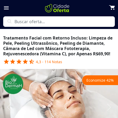
menu
search
Tratamento Facial com Retorno Incluso: Limpeza de
Pele, Peeling Ultrassônico, Peeling de Diamante,
Câmara de Led com Máscara Fototerapia,
Rejuvenescedora (Vitamina C), por Apenas R$69,90!
star
star
star
star
star_half
4,3
-
114
Notas
Economize
42
%
Previous
Next