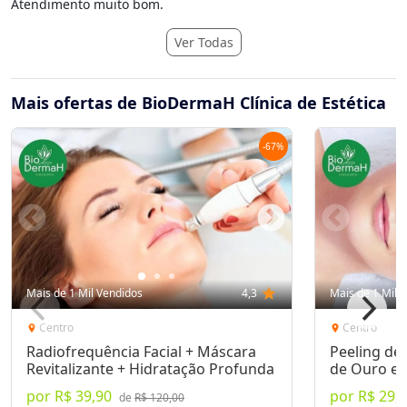
Atendimento muito bom.
Ver Todas
Mais ofertas de BioDermaH Clínica de Estética
-
67
%
Mais de 1 Mil Vendidos
4,3
star
Mais de 1 Mil 
Centro
Centro
location_on
location_on
Radiofrequência Facial + Máscara
Peeling de
Revitalizante + Hidratação Profunda
de Ouro e 
por
R$ 39,90
por
R$ 29,
de
R$ 120,00