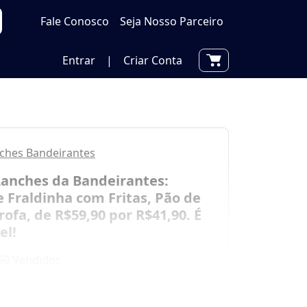
Fale Conosco
Seja Nosso Parceiro
Entrar
|
Criar Conta
ches Bandeirantes
Lanches da Bandeirantes:
 Fraldinha com Fritas, Pão de
rofa, de R$59,90 por R$41,90. É
el!
50 Vendidos
Cashback pelo App!
Saiba mais