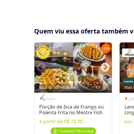
Quem viu essa oferta também v
-
30
%
Compartilhe essa Oferta:
Receba as novidades do Cidade Oferta no seu
Mais de 500 Vendidos
4,7
star
Mais 
WhatsApp!
Centro
Jud
location_on
location_on
Porção de Isca de Frango ou
Lan
Destaques & Regras
Polenta Frita no Mestre Fish
Ling
Bat
a partir de
R$ 18,90
por
Fraldinha com fritas, no Big Dog Lanches da
Conheça essa delícia: fraldinha 450g e batat
Cashback
3%
no App