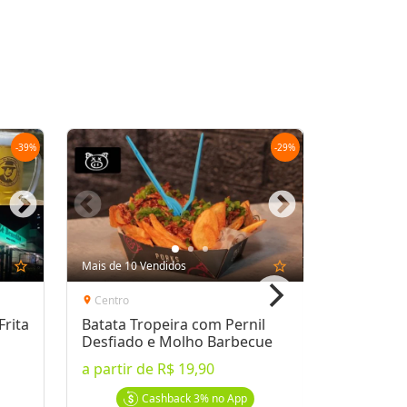
por
R$ 41,90
0
Oferta encerrada
lock
Transação Segura
-
39
%
-
29
%
star_outline
Mais de 10 Vendidos
star_outline
Centro
location_on
rita
Batata Tropeira com Pernil
Desfiado e Molho Barbecue
a partir de
R$ 19,90
Cashback
3%
no App