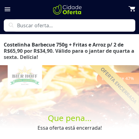
menu
search
Costelinha Barbecue 750g + Fritas e Arroz p/ 2 de
R$65,90 por R$34,90. Válido para o jantar de quarta a
sexta. Delícia!
Economize
47
%
Previous
Next
Que pena...
Essa oferta está encerrada!