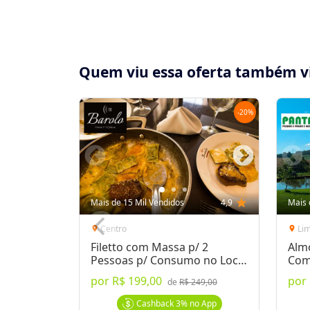
Quem viu essa oferta também v
-
20
%
Compartilhe essa Oferta:
Receba as novidades do Cidade Oferta no seu
Mais de 15 Mil Vendidos
4,9
star
Mais 
WhatsApp!
Centro
Li
location_on
location_on
Filetto com Massa p/ 2
Alm
Destaques & Regras
Pessoas p/ Consumo no Local
Com
ou Delivery
por
R$ 199,00
por
Voucher Fácil!
Não precisa imprimir. Anote
de
R$ 249,00
local.
Saiba Mais
Cashback
3%
no App