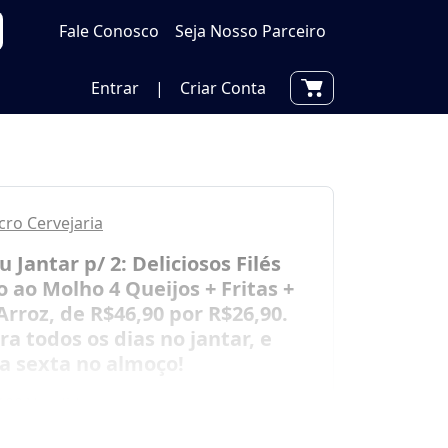
Fale Conosco
Seja Nosso Parceiro
Entrar
|
Criar Conta
cro Cervejaria
 Jantar p/ 2: Deliciosos Filés
 ao Molho 4 Queijos + Fritas +
Arroz, de R$46,90 por R$26,90.
ra todos os dias no jantar, e
a sexta no almoço!
100 Vendidos