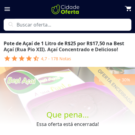
menu
search
Pote de Açaí de 1 Litro de R$25 por R$17,50 na Best
Açaí (Rua Pio XII). Açaí Concentrado e Delicioso!
star
star
star
star
star_half
4,7
-
178
Notas
Economize
30
%
Que pena...
Previous
Next
Essa oferta está encerrada!