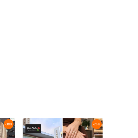
-
38
%
-
26
%