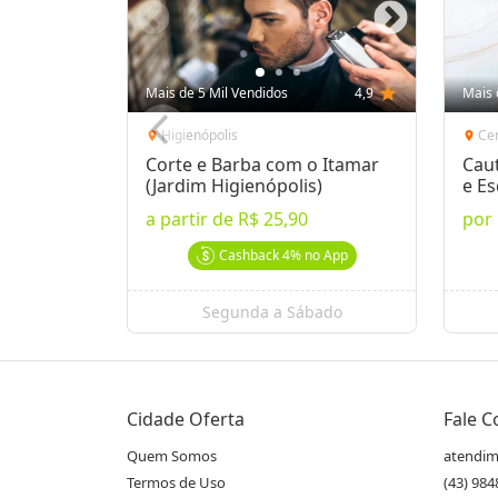
Mais de 5 Mil Vendidos
4,9
star
Mais 
Higienópolis
Ce
location_on
location_on
Corte e Barba com o Itamar
Caut
(Jardim Higienópolis)
e E
a partir de
R$ 25,90
por
Cashback
4%
no App
Segunda a Sábado
Cidade Oferta
Fale 
Quem Somos
atendim
Termos de Uso
(43) 98