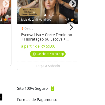
,8
star
Mais de 2 Mil Vendidos
4,7
star
Mais de 100
Centro
Centro
location_on
location_on
Escova Lisa + Corte Feminino
Corte Ma
+ Hidratação ou Escova +
Hidrataç
Hidratação
Barbearia
a partir de
R$ 59,00
por
R$ 29
Cashback
5%
no App
Terça a Sábado
Se
lock
Site 100% Seguro
Formas de Pagamento