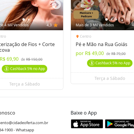
de 4 Mil Vendidos
4,3
star
Mais de 3 Mil Vendidos
4
ntro
Centro
location_on
erização de Fios + Corte
Pé e Mão na Rua Goiás
scova
por
R$ 49,00
de
R$ 79,00
R$ 69,90
de
R$ 150,00
Cashback
5%
no App
Cashback
5%
no App
Terça a Sábado
Terça a Sábado
Conosco
Baixe o App
ento@cidadeoferta.com.br
484-1900 - Whatsapp