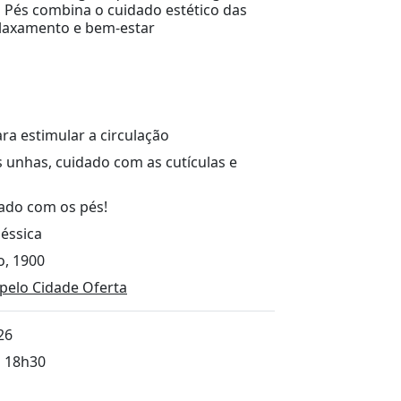
s Pés combina o cuidado estético das
laxamento e bem-estar
a estimular a circulação
s unhas, cuidado com as cutículas e
ado com os pés!
Jéssica
o, 1900
pelo Cidade Oferta
26
s 18h30