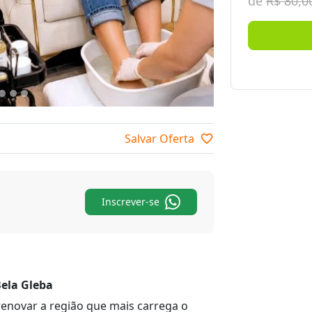
de
R$ 80,0
Salvar Oferta
favorite_border
Inscrever-se
Bela Gleba
renovar a região que mais carrega o