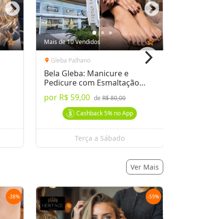
star_outline
Mais de 10 Vendidos
star_outline
Gleba Palhano
Gleba Pal
location_on
location_on
Bela Gleba: Manicure e
Bela Gleb
Pedicure com Esmaltação
Pedicure 
Tradicional
por
R$ 59,00
por
R$ 59
de
R$ 80,00
Cashback
5%
no App
Terça a Sábado
T
Ver Mais
-
38
%
-
59
%