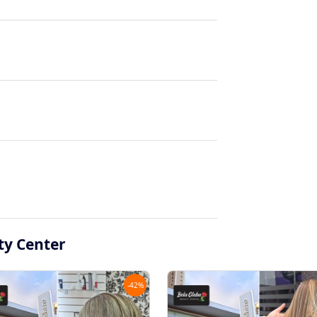
ty Center
-
42
%