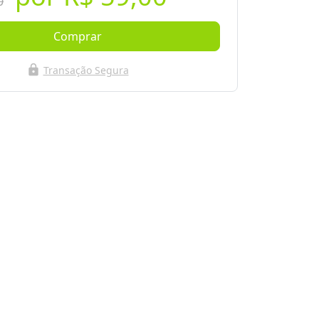
0
Comprar
lock
Transação Segura