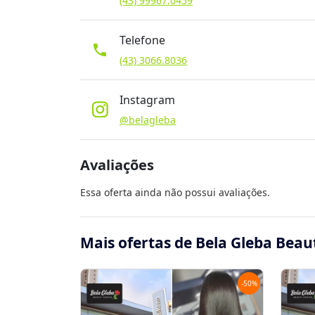
(43) 99967.0459
Telefone
phone
(43) 3066.8036
Instagram
@belagleba
Avaliações
Essa oferta ainda não possui avaliações.
Mais ofertas de Bela Gleba Beau
-
50
%