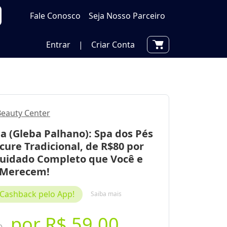
Fale Conosco
Seja Nosso Parceiro
Entrar
|
Criar Conta
Beauty Center
a (Gleba Palhano): Spa dos Pés
ure Tradicional, de R$80 por
Cuidado Completo que Você e
 Merecem!
Cashback pelo App!
Saiba mais
por
R$ 59,00