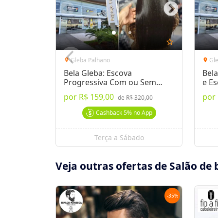
star_outline
Gleba Palhano
Gl
location_on
location_on
Bela Gleba: Escova
Bela
Progressiva Com ou Sem
e E
Formol
por
R$ 159,00
por
de
R$ 320,00
Cashback
5%
no App
Terça a Sábado
Veja outras ofertas de Salão de 
-
35
%