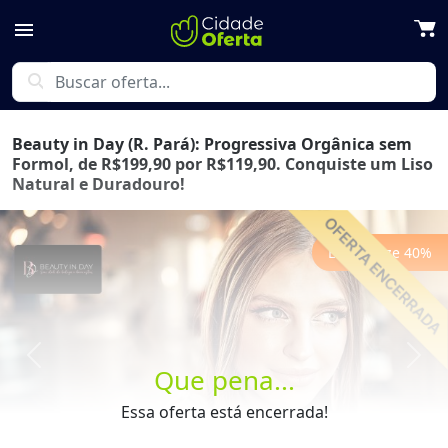
menu
search
Beauty in Day (R. Pará): Progressiva Orgânica sem
Formol, de R$199,90 por R$119,90. Conquiste um Liso
Natural e Duradouro!
Economize
40
%
Previous
Next
Que pena...
Essa oferta está encerrada!