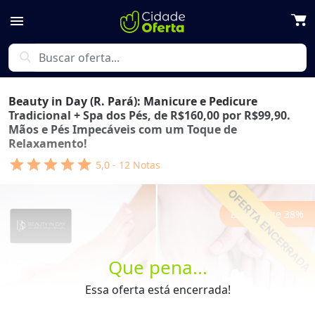
menu
search
Beauty in Day (R. Pará): Manicure e Pedicure
Tradicional + Spa dos Pés, de R$160,00 por R$99,90.
Mãos e Pés Impecáveis com um Toque de
Relaxamento!
star
star
star
star
star
5,0
-
12
Notas
Economize
38
%
Que pena...
Essa oferta está encerrada!
Previous
Next