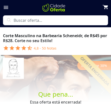
menu
search
Corte Masculino na Barbearia Scheneidr, de R$45 por
R$28. Corte no seu Estilo!
star
star
star
star
star_half
4,8
-
50
Notas
Economize
38
%
Que pena...
Previous
Next
Essa oferta está encerrada!