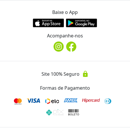
Barba.com
Ver Mais Ofertas
Baixe o App
Endereço
location_on
Acompanhe-nos
Av. Paraná, 16
WhatsApp
(43) 99114.0130
lock
Site 100% Seguro
Telefone
phone
(43) 99114.0130
Formas de Pagamento
Instagram
@barba.com28
Avaliações