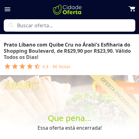
menu
search
Prato Líbano com Quibe Cru no Árabi's Esfiharia do
Shopping Boulevard, de R$29,90 por R$23,90. Válido
Todos os Dias!
star
star
star
star
star_half
4,4
-
86
Notas
Economize
20
%
Que pena...
Previous
Next
Essa oferta está encerrada!