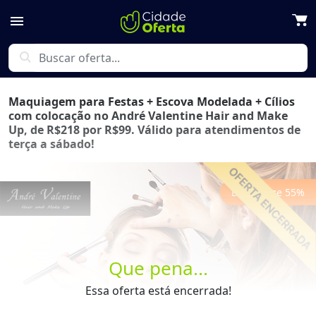
menu
search
Maquiagem para Festas + Escova Modelada + Cílios
com colocação no André Valentine Hair and Make
Up, de R$218 por R$99. Válido para atendimentos de
terça a sábado!
Economize
55
%
Que pena...
Previous
Next
Essa oferta está encerrada!