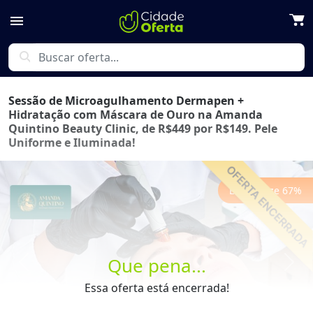
menu
search
Sessão de Microagulhamento Dermapen +
Hidratação com Máscara de Ouro na Amanda
Quintino Beauty Clinic, de R$449 por R$149. Pele
Uniforme e Iluminada!
Economize
67
%
Que pena...
Previous
Next
Essa oferta está encerrada!