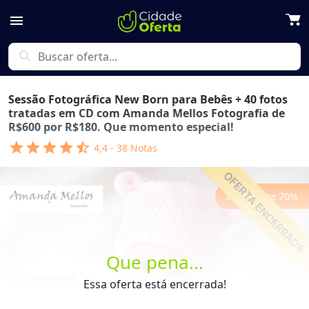
menu
search
Sessão Fotográfica New Born para Bebês + 40 fotos
tratadas em CD com Amanda Mellos Fotografia de
R$600 por R$180. Que momento especial!
star
star
star
star
star_half
4,4
-
38
Notas
Economize
70
%
Que pena...
Previous
Next
Essa oferta está encerrada!